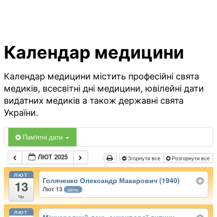
Календар медицини
Календар медицини містить професійні свята
медиків, всесвітні дні медицини, ювілейні дати
видатних медиків а також державні свята
України.
Пам'ятні дати
ЛЮТ 2025
Згорнути все
Розгорнути все
ЛЮТ
Голяченко Олександр Макарович (1940)
13
Лют 13
день
Чт
ЛЮТ