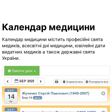
Календар медицини
Календар медицини містить професійні свята
медиків, всесвітні дні медицини, ювілейні дати
видатних медиків а також державні свята
України.
Пам'ятні дати
БЕР 2025
Згорнути все
Розгорнути все
БЕР
Жученко Сергій Павлович (1940-2007)
14
Бер 14
день
Пт
БЕР