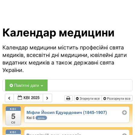
Календар медицини
Календар медицини містить професійні свята
медиків, всесвітні дні медицини, ювілейні дати
видатних медиків а також державні свята
України.
Пам'ятні дати
КВІ 2025
Згорнути все
Розгорнути все
КВІ
Міфле Йосип Едуардович (1845-1907)
5
Кві 5
день
Сб
КВІ