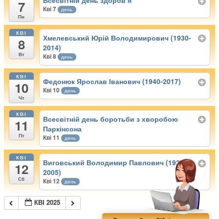
Всесвітній день здоров’я
7
Кві 7
день
Пн
КВІ
Хмелевський Юрій Володимирович (1930-
8
2014)
Вт
Кві 8
день
КВІ
Федонюк Ярослав Іванович (1940-2017)
10
Кві 10
день
Чт
КВІ
Всесвітній день боротьби з хворобою
11
Паркінсона
Пт
Кві 11
день
КВІ
Виговський Володимир Павлович (1920-
12
2005)
Сб
Кві 12
день
КВІ 2025