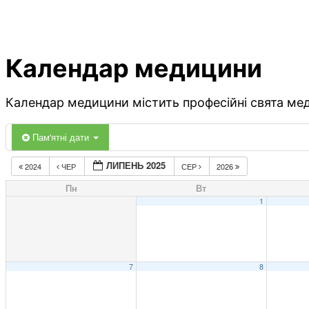
Календар медицини
Календар медицини містить професійні свята меди
Пам'ятні дати
ЛИПЕНЬ 2025
2024
ЧЕР
СЕР
2026
Пн
Вт
1
7
8