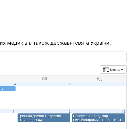
их медиків а також державні свята України.
Місяць
Сб
Нд
4
5
6
та
11
12
13
Гриньов Даміан Петрович
Бєлоусов Володимир
(1879 — 1934)
Олександрович (1895 – 1971)