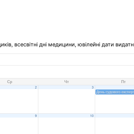
ків, всесвітні дні медицини, ювілейні дати видатн
Ср
Чт
Пт
2
3
День судового експер
9
10