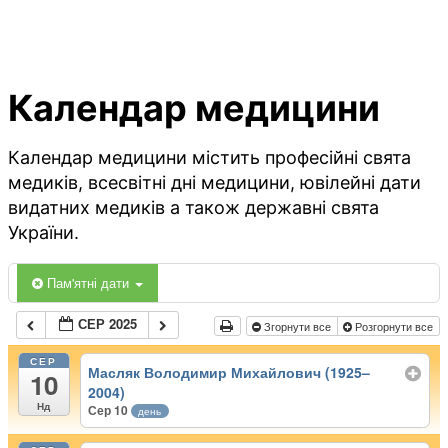
Календар медицини
Календар медицини містить професійні свята
медиків, всесвітні дні медицини, ювілейні дати
видатних медиків а також державні свята
України.
Пам'ятні дати
СЕР 2025
Згорнути все
Розгорнути все
СЕР
Масляк Володимир Михайлович (1925–
10
2004)
Нд
Сер 10
день