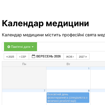
Календар медицини
Календар медицини містить професійні свята меди
Пам'ятні дати
ВЕРЕСЕНЬ 2026
2025
СЕР
ЖОВ
2027
Пн
Вт
1
7
8
Всесвітній день
фізіотерапевта (спеціаліста з
фізичної реабілітації)