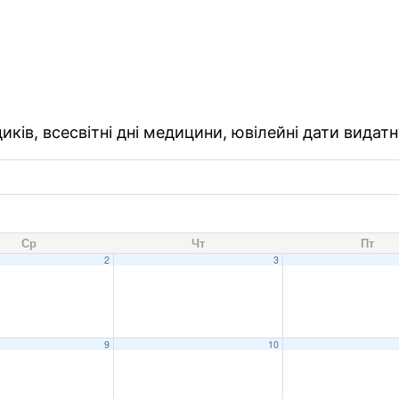
ків, всесвітні дні медицини, ювілейні дати видатн
Ср
Чт
Пт
2
3
9
10