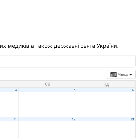
их медиків а також державні свята України.
Місяць
Сб
Нд
4
5
6
11
12
13