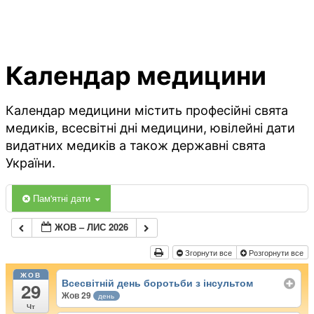
Календар медицини
Календар медицини містить професійні свята
медиків, всесвітні дні медицини, ювілейні дати
видатних медиків а також державні свята
України.
Пам'ятні дати
ЖОВ – ЛИС 2026
Згорнути все
Розгорнути все
ЖОВ
Всесвітній день боротьби з інсультом
29
Жов 29
день
Чт