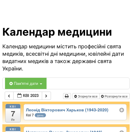
Календар медицини
Календар медицини містить професійні свята
медиків, всесвітні дні медицини, ювілейні дати
видатних медиків а також державні свята
України.
Пам'ятні дати
КВІ 2023
Згорнути все
Розгорнути все
КВІ
Леонід Вікторович Харьков (1943-2020)
7
Кві 7
день
Пт
КВІ