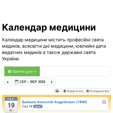
Календар медицини
Календар медицини містить професійні свята
медиків, всесвітні дні медицини, ювілейні дати
видатних медиків а також державні свята
України.
Пам'ятні дати
СЕР – ВЕР 2025
Згорнути все
Розгорнути все
СЕР
Бабанін Анатолій Андрійович (1940)
19
Сер 19
день
Вт