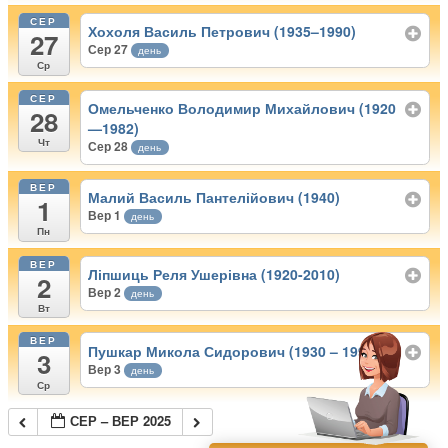
СЕР
Хохоля Василь Петрович (1935–1990)
27
Сер 27
день
Ср
СЕР
Омельченко Володимир Михайлович (1920
28
—1982)
Чт
Сер 28
день
ВЕР
Малий Василь Пантелійович (1940)
1
Вер 1
день
Пн
ВЕР
Ліпшиць Реля Ушерівна (1920-2010)
2
Вер 2
день
Вт
ВЕР
Пушкар Микола Сидорович (1930 – 1995)
3
Вер 3
день
Ср
СЕР – ВЕР 2025