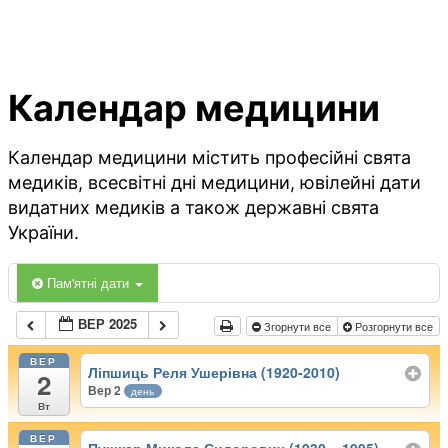
Календар медицини
Календар медицини містить професійні свята
медиків, всесвітні дні медицини, ювілейні дати
видатних медиків а також державні свята
України.
Пам'ятні дати
ВЕР 2025
Згорнути все
Розгорнути все
ВЕР
Ліпшиць Реля Ушерівна (1920-2010)
2
Вер 2
день
Вт
ВЕР