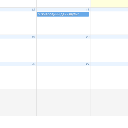
12
13
Міжнародний день шульг
19
20
26
27