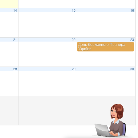
14
15
16
21
22
23
День Державного Прапора
України
28
29
30