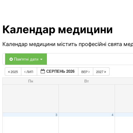
Календар медицини
Календар медицини містить професійні свята меди
Пам'ятні дати
СЕРПЕНЬ 2026
2025
ЛИП
ВЕР
2027
Пн
Вт
3
4