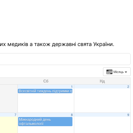
их медиків а також державні свята України.
Місяць
Сб
Нд
1
2
Всесвітній тиждень підтримки грудного вигодовування
7
8
9
Міжнародний день
офтальмології