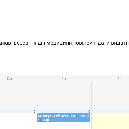
ків, всесвітні дні медицини, ювілейні дати видатн
Ср
Чт
Пт
5
6
Міжнародний день “Лікарі світу
за мир”