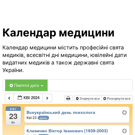
Календар медицини
Календар медицини містить професійні свята
медиків, всесвітні дні медицини, ювілейні дати
видатних медиків а також державні свята
України.
Пам'ятні дати
КВІ 2024
Згорнути все
Розгорнути все
КВІ
Всеукраїнський день психолога
23
Кві 23
день
Вт
Клименко Віктор Іванович (1939-2003)