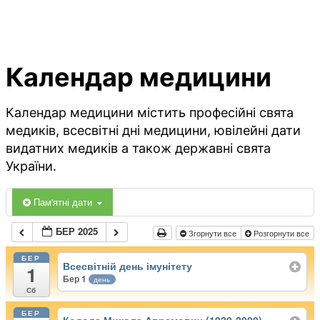
Календар медицини
Календар медицини містить професійні свята
медиків, всесвітні дні медицини, ювілейні дати
видатних медиків а також державні свята
України.
Пам'ятні дати
БЕР 2025
Згорнути все
Розгорнути все
БЕР
Всесвітній день імунітету
1
Бер 1
день
Сб
БЕР