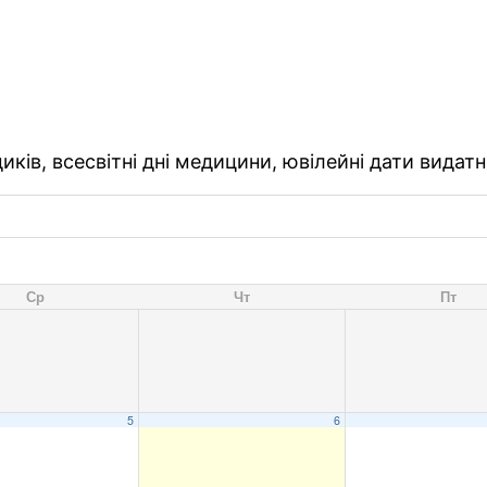
ків, всесвітні дні медицини, ювілейні дати видатн
Ср
Чт
Пт
5
6