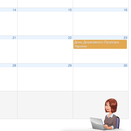
14
15
16
21
22
23
День Державного Прапора
України
28
29
30