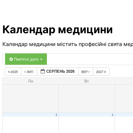
Календар медицини
Календар медицини містить професійні свята меди
Пам'ятні дати
СЕРПЕНЬ 2026
2025
ЛИП
ВЕР
2027
Пн
Вт
3
4