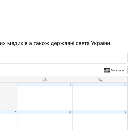
их медиків а також державні свята України.
Місяць
Сб
Нд
1
2
7
8
9