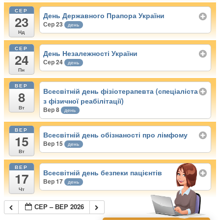
СЕР
День Державного Прапора України
23
Сер 23
день
Нд
СЕР
День Незалежності України
24
Сер 24
день
Пн
ВЕР
Всесвітній день фізіотерапевта (спеціаліста
8
з фізичної реабілітації)
Вт
Вер 8
день
ВЕР
Всесвітній день обізнаності про лімфому
15
Вер 15
день
Вт
ВЕР
Всесвітній день безпеки пацієнтів
17
Вер 17
день
Чт
СЕР – ВЕР 2026