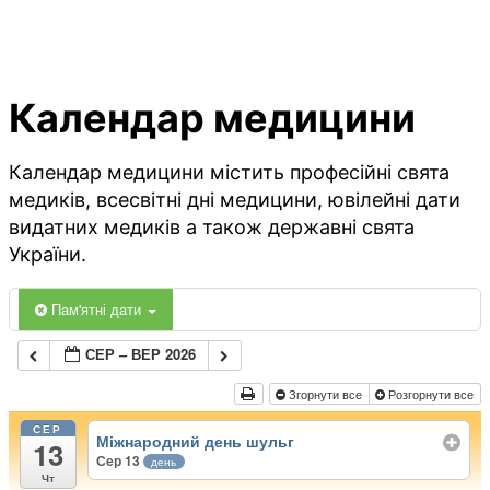
Календар медицини
Календар медицини містить професійні свята
медиків, всесвітні дні медицини, ювілейні дати
видатних медиків а також державні свята
України.
Пам'ятні дати
СЕР – ВЕР 2026
Згорнути все
Розгорнути все
СЕР
Міжнародний день шульг
13
Сер 13
день
Чт