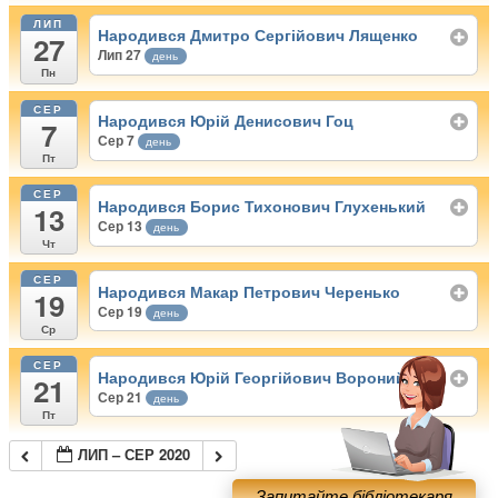
ЛИП
Народився Дмитро Сергійович Лященко
27
Лип 27
день
Пн
СЕР
Народився Юрій Денисович Гоц
7
Сер 7
день
Пт
СЕР
Народився Борис Тихонович Глухенький
13
Сер 13
день
Чт
СЕР
Народився Макар Петрович Черенько
19
Сер 19
день
Ср
СЕР
Народився Юрій Георгійович Вороний
21
Сер 21
день
Пт
ЛИП – СЕР 2020