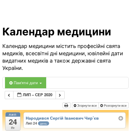
Календар медицини
Календар медицини містить професійні свята
медиків, всесвітні дні медицини, ювілейні дати
видатних медиків а також державні свята
України.
Пам'ятні дати
ЛИП – СЕР 2020
Згорнути все
Розгорнути все
ЛИП
Народився Сергій Іванович Чир’єв
24
Лип 24
день
Пт