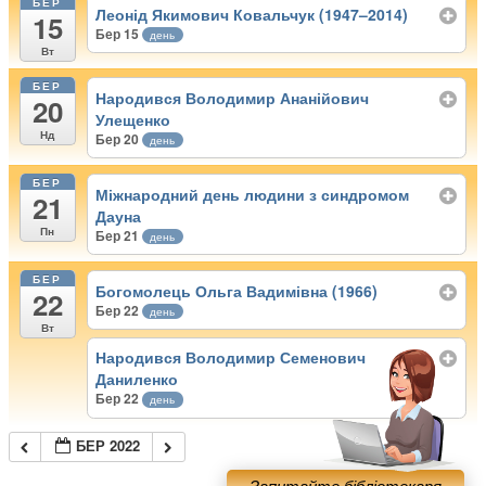
БЕР
Леонід Якимович Ковальчук (1947–2014)
15
Бер 15
день
Вт
БЕР
Народився Володимир Ананійович
20
Улещенко
Нд
Бер 20
день
БЕР
Міжнародний день людини з синдромом
21
Дауна
Пн
Бер 21
день
БЕР
Богомолець Ольга Вадимівна (1966)
22
Бер 22
день
Вт
Народився Володимир Семенович
Даниленко
Бер 22
день
БЕР 2022