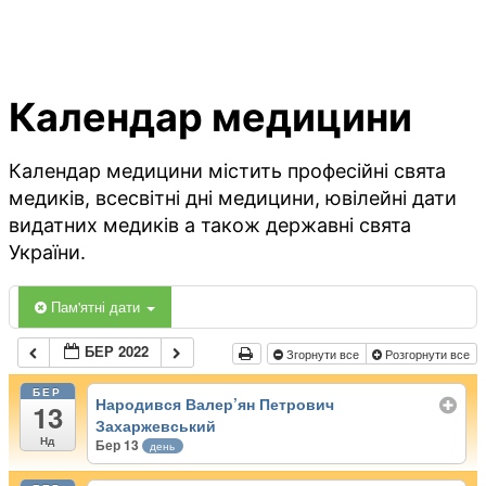
Календар медицини
Календар медицини містить професійні свята
медиків, всесвітні дні медицини, ювілейні дати
видатних медиків а також державні свята
України.
Пам'ятні дати
БЕР 2022
Згорнути все
Розгорнути все
БЕР
Народився Валер’ян Петрович
13
Захаржевський
Нд
Бер 13
день