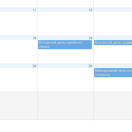
11
12
18
19
Всесвітній день сімейного
Всесвітній день трав
лікаря
25
26
Міжнародний день ро
склерозу