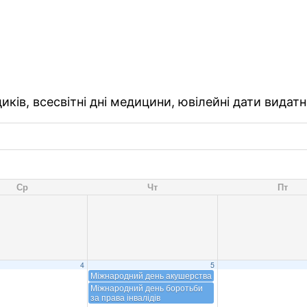
ків, всесвітні дні медицини, ювілейні дати видатн
Ср
Чт
Пт
4
5
Міжнародний день акушерства
Міжнародний день боротьби
за права інвалідів