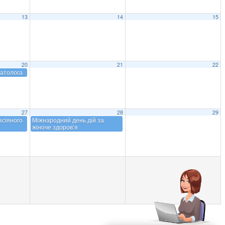
13
14
15
20
21
22
матолога
27
28
29
зсіяного
Міжнародний день дій за
жіноче здоров’я