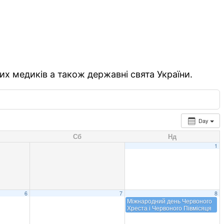
их медиків а також державні свята України.
Day
Сб
Нд
1
6
7
8
Міжнародний день Червоного
Хреста і Червоного Півмісяця