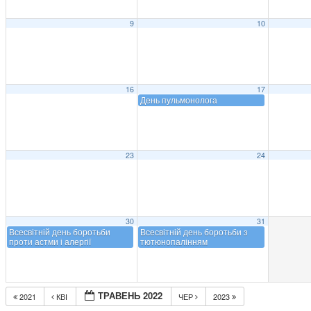
9
10
16
17
День пульмонолога
23
24
30
31
Всесвітній день боротьби
Всесвітній день боротьби з
проти астми і алергії
тютюнопалінням
ТРАВЕНЬ 2022
2021
КВІ
ЧЕР
2023