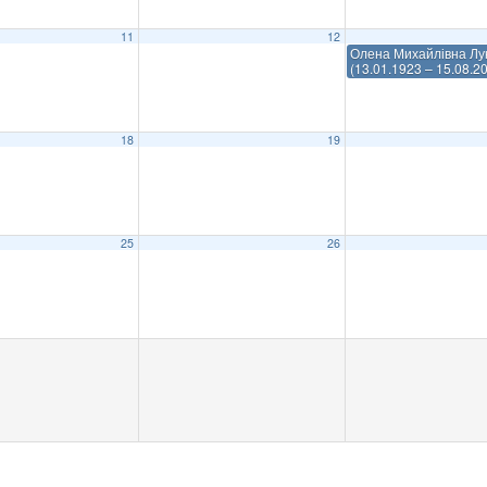
11
12
Олена Михайлівна Лу
(13.01.1923 – 15.08.2
18
19
25
26