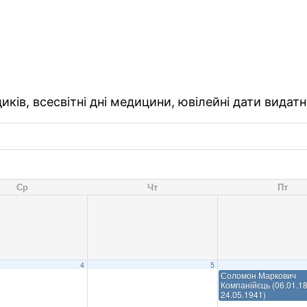
ків, всесвітні дні медицини, ювілейні дати видатн
Ср
Чт
Пт
4
5
Соломон Маркович
Компанійєць (06.01.1
24.05.1941)