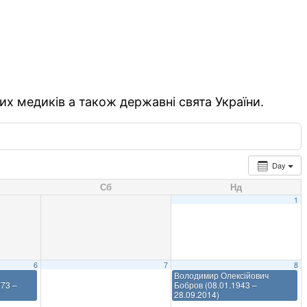
их медиків а також державні свята України.
Day
Сб
Нд
1
6
7
8
Володимир Олексійович
873 –
Бобров (08.01.1943 –
28.09.2014)