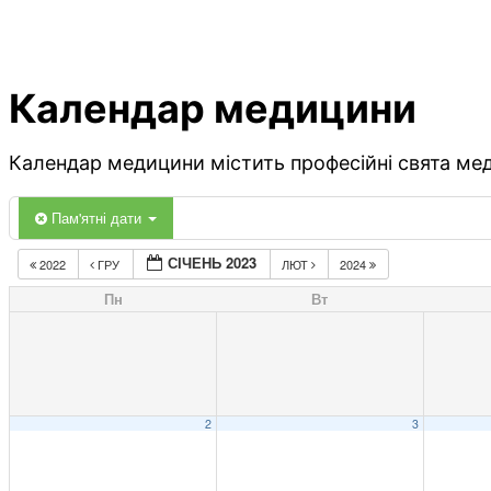
Календар медицини
Календар медицини містить професійні свята меди
Пам'ятні дати
СІЧЕНЬ 2023
2022
ГРУ
ЛЮТ
2024
Пн
Вт
2
3