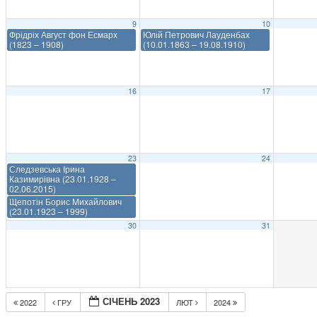
9
10
Фрідріх Август фон Есмарх
Юлій Петрович Лауденбах
(1823 – 1908)
(10.01.1863 – 19.08.1910)
16
17
23
24
Следзевська Ірина
Казимирівна (23.01.1928 –
02.06.2015)
Щепотін Борис Михайлович
(23.01.1923 – 1999)
30
31
СІЧЕНЬ 2023
2022
ГРУ
ЛЮТ
2024