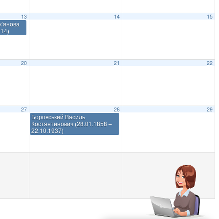
13
14
15
к’янова
014)
20
21
22
27
28
29
Боровський Василь
Костянтинович (28.01.1858 –
22.10.1937)