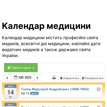
Календар медицини
Календар медицини містить професійні свята
медиків, всесвітні дні медицини, ювілейні дати
видатних медиків а також державні свята
України.
Пам'ятні дати
КВІ 2023
Згорнути все
Розгорнути все
КВІ
Галин Мартирій Андрійович (1858-1943)
14
Кві 14
день
Пт
КВІ