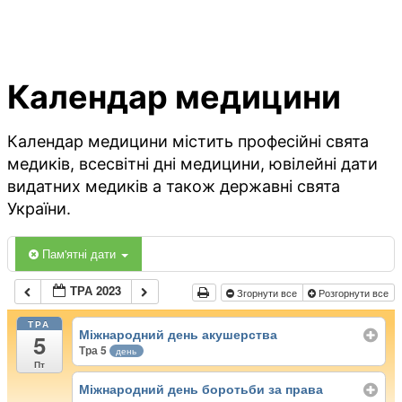
Календар медицини
Календар медицини містить професійні свята
медиків, всесвітні дні медицини, ювілейні дати
видатних медиків а також державні свята
України.
Пам'ятні дати
ТРА 2023
Згорнути все
Розгорнути все
ТРА
Міжнародний день акушерства
5
Тра 5
день
Пт
Міжнародний день боротьби за права