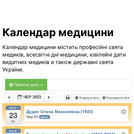
Календар медицини
Календар медицини містить професійні свята
медиків, всесвітні дні медицини, ювілейні дати
видатних медиків а також державні свята
України.
Пам'ятні дати
ЧЕР 2023
Згорнути все
Розгорнути все
ЧЕР
Дудко Олена Максимівна (1923)
23
Чер 23
день
Пт
ЧЕР