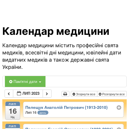
Календар медицини
Календар медицини містить професійні свята
медиків, всесвітні дні медицини, ювілейні дати
видатних медиків а також державні свята
України.
Пам'ятні дати
ЛИП 2023
Згорнути все
Розгорнути все
ЛИП
Пелещук Анатолій Петрович (1913-2010)
16
Лип 16
день
Нд
ЛИП