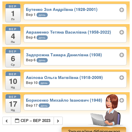
ВЕР
Бутенко Зоя Андріївна (1928-2001)
1
Вер 1
день
Пт
ВЕР
Авраменко Тетяна Василівна (1958-2022)
4
Вер 4
день
Пн
ВЕР
Задорожна Тамара Данилівна (1938)
6
Вер 6
день
Ср
ВЕР
Авілова Ольга Матвіївна (1918-2009)
10
Вер 10
день
Нд
ВЕР
Борисенко Михайло Іванович (1948)
17
Вер 17
день
Нд
СЕР – ВЕР 2023