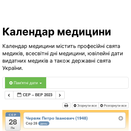
Календар медицини
Календар медицини містить професійні свята
медиків, всесвітні дні медицини, ювілейні дати
видатних медиків а також державні свята
України.
Пам'ятні дати
СЕР – ВЕР 2023
Згорнути все
Розгорнути все
СЕР
Червяк Петро Іванович (1948)
28
Сер 28
день
Пн