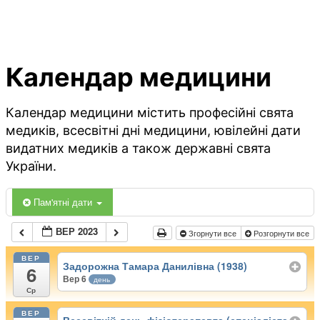
Календар медицини
Календар медицини містить професійні свята
медиків, всесвітні дні медицини, ювілейні дати
видатних медиків а також державні свята
України.
Пам'ятні дати
ВЕР 2023
Згорнути все
Розгорнути все
ВЕР
Задорожна Тамара Данилівна (1938)
6
Вер 6
день
Ср
ВЕР