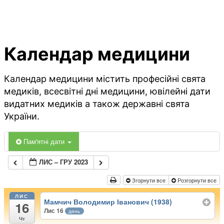
Календар медицини
Календар медицини містить професійні свята
медиків, всесвітні дні медицини, ювілейні дати
видатних медиків а також державні свята
України.
Пам'ятні дати
ЛИС – ГРУ 2023
Згорнути все
Розгорнути все
ЛИС
Мамчич Володимир Іванович (1938)
16
Лис 16
день
Чт