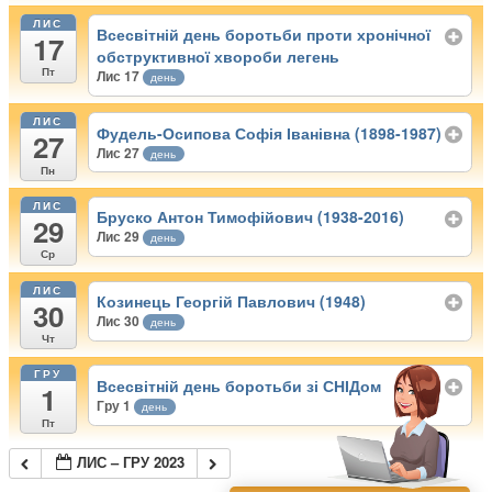
ЛИС
Всесвітній день боротьби проти хронічної
17
обструктивної хвороби легень
Пт
Лис 17
день
ЛИС
Фудель-Осипова Софія Іванівна (1898-1987)
27
Лис 27
день
Пн
ЛИС
Бруско Антон Тимофійович (1938-2016)
29
Лис 29
день
Ср
ЛИС
Козинець Георгій Павлович (1948)
30
Лис 30
день
Чт
ГРУ
Всесвітній день боротьби зі СНІДом
1
Гру 1
день
Пт
ЛИС – ГРУ 2023