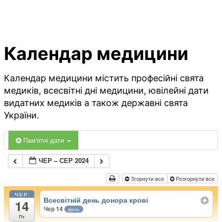
Календар медицини
Календар медицини містить професійні свята
медиків, всесвітні дні медицини, ювілейні дати
видатних медиків а також державні свята
України.
Пам'ятні дати
ЧЕР – СЕР 2024
Згорнути все
Розгорнути все
ЧЕР
Всесвітній день донора крові
14
Чер 14
день
Пт