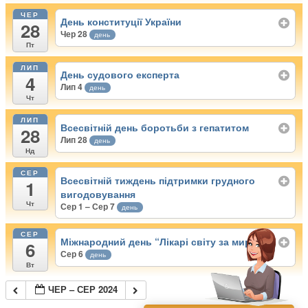
ЧЕР
День конституції України
28
Чер 28
день
Пт
ЛИП
День судового експерта
4
Лип 4
день
Чт
ЛИП
Всесвітній день боротьби з гепатитом
28
Лип 28
день
Нд
СЕР
Всесвітній тиждень підтримки грудного
1
вигодовування
Чт
Сер 1 – Сер 7
день
СЕР
Міжнародний день “Лікарі світу за мир”
6
Сер 6
день
Вт
ЧЕР – СЕР 2024