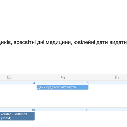
ків, всесвітні дні медицини, ювілейні дати видатн
Ср
Чт
Пт
3
4
День судового експерта
10
11
-Усенко Людмила
 (1934)