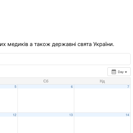
их медиків а також державні свята України.
Day
Сб
Нд
5
6
7
12
13
14