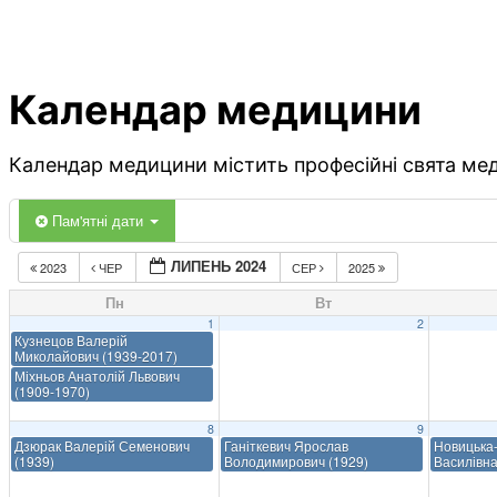
Календар медицини
Календар медицини містить професійні свята меди
Пам'ятні дати
ЛИПЕНЬ 2024
2023
ЧЕР
СЕР
2025
Пн
Вт
1
2
Кузнецов Валерій
Миколайович (1939-2017)
Міхньов Анатолій Львович
(1909-1970)
8
9
Дзюрак Валерій Семенович
Ганіткевич Ярослав
Новицька
(1939)
Володимирович (1929)
Василівна