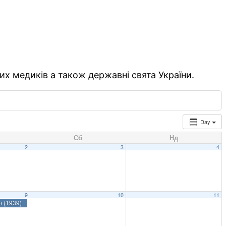
их медиків а також державні свята України.
Day
Сб
Нд
2
3
4
9
10
11
ч (1939)