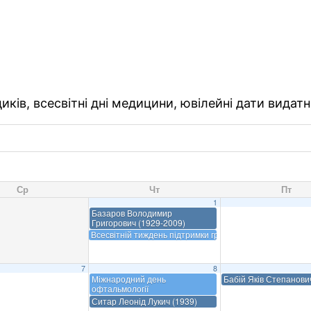
ків, всесвітні дні медицини, ювілейні дати видатн
Ср
Чт
Пт
1
Базаров Володимир
Григорович (1929-2009)
Всесвітній тиждень підтримки грудного вигодовування
7
8
Міжнародний день
Бабій Яків Степанови
офтальмології
Ситар Леонід Лукич (1939)