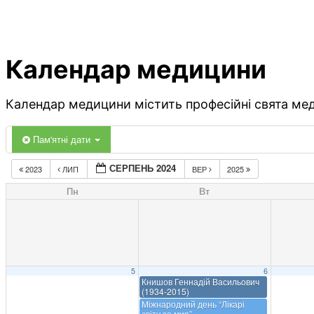
Календар медицини
Календар медицини містить професійні свята меди
Пам'ятні дати
СЕРПЕНЬ 2024
2023
ЛИП
ВЕР
2025
Пн
Вт
5
6
Книшов Геннадій Васильович
(1934-2015)
Міжнародний день “Лікарі
світу за мир”