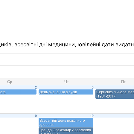
ків, всесвітні дні медицини, ювілейні дати видатн
Ср
Чт
Пт
2
3
ога
День визнання вірусів
Сергієнко Микола Ма
(1934-2017)
9
10
Всесвітній день психічного
здоров’я
Грандо Олександр Абрамович
(1919-2004)