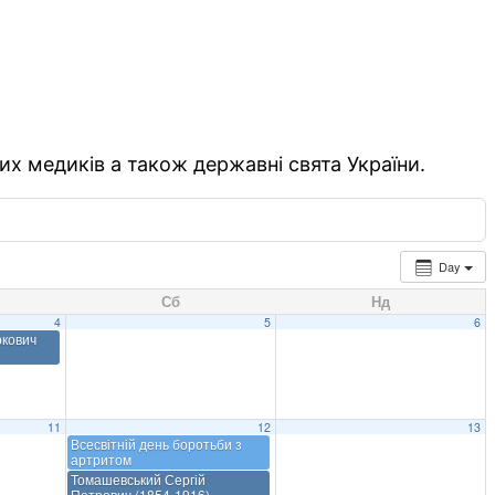
их медиків а також державні свята України.
Day
Сб
Нд
4
5
6
ркович
11
12
13
Всесвітній день боротьби з
артритом
Томашевський Сергій
Петрович (1854-1916)