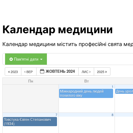
Календар медицини
Календар медицини містить професійні свята меди
Пам'ятні дати
ЖОВТЕНЬ 2024
2023
ВЕР
ЛИС
2025
Пн
Вт
1
Міжнародний день людей
День урол
похилого віку
7
8
Товстуха Євген Степанович
(1934)