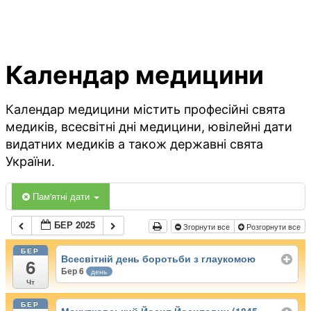
Календар медицини
Календар медицини містить професійні свята
медиків, всесвітні дні медицини, ювілейні дати
видатних медиків а також державні свята
України.
Пам'ятні дати
БЕР 2025
Згорнути все
Розгорнути все
БЕР
Всесвітній день боротьби з глаукомою
6
Бер 6
день
Чт
БЕР