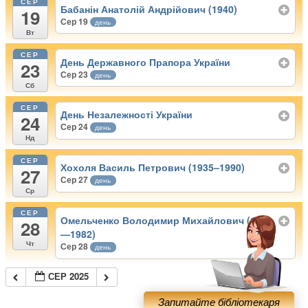
СЕР
Бабанін Анатолій Андрійович (1940)
19
Сер 19
день
Вт
СЕР
День Державного Прапора України
23
Сер 23
день
Сб
СЕР
День Незалежності України
24
Сер 24
день
Нд
СЕР
Хохоля Василь Петрович (1935–1990)
27
Сер 27
день
Ср
СЕР
Омельченко Володимир Михайлович (1920
28
—1982)
Чт
Сер 28
день
СЕР 2025