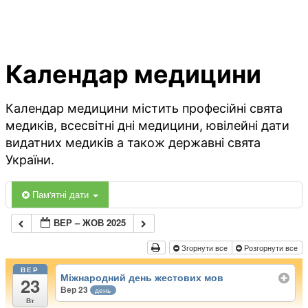
Календар медицини
Календар медицини містить професійні свята
медиків, всесвітні дні медицини, ювілейні дати
видатних медиків а також державні свята
України.
Пам'ятні дати
ВЕР – ЖОВ 2025
Згорнути все
Розгорнути все
ВЕР
Міжнародний день жестових мов
23
Вер 23
день
Вт