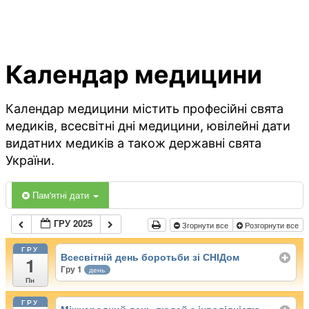
Календар медицини
Календар медицини містить професійні свята
медиків, всесвітні дні медицини, ювілейні дати
видатних медиків а також державні свята
України.
Пам'ятні дати
ГРУ 2025
Згорнути все
Розгорнути все
ГРУ
Всесвітній день боротьби зі СНІДом
1
Гру 1
день
Пн
ГРУ