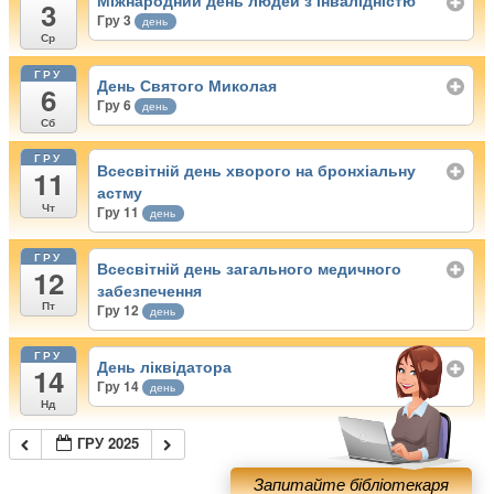
Міжнародний день людей з інвалідністю
3
Гру 3
день
Ср
ГРУ
День Святого Миколая
6
Гру 6
день
Сб
ГРУ
Всесвітній день хворого на бронхіальну
11
астму
Чт
Гру 11
день
ГРУ
Всесвітній день загального медичного
12
забезпечення
Пт
Гру 12
день
ГРУ
День ліквідатора
14
Гру 14
день
Нд
ГРУ 2025