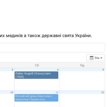
их медиків а також державні свята України.
Day
Сб
Нд
3
4
5
Лайко Андрій Опанасович
(1936)
10
11
12
Всесвітній день боротьби з
хворобою Паркінсона