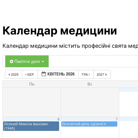
Календар медицини
Календар медицини містить професійні свята меди
Пам'ятні дати
КВІТЕНЬ 2026
2025
БЕР
ТРА
2027
Пн
Вт
6
7
Лісяний Микола Іванович
Всесвітній день здоров’я
(1946)