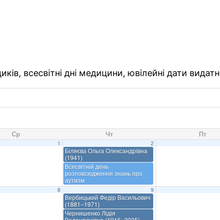
ків, всесвітні дні медицини, ювілейні дати видатн
Ср
Чт
Пт
1
2
Біляєва Ольга Олександрівна
(1941)
Всесвітній день
розповсюдження знань про
аутизм
8
9
Вербицький Федір Васильович
(1881–1971)
Чернишенко Лідія
Валентинівна (1916–2005)