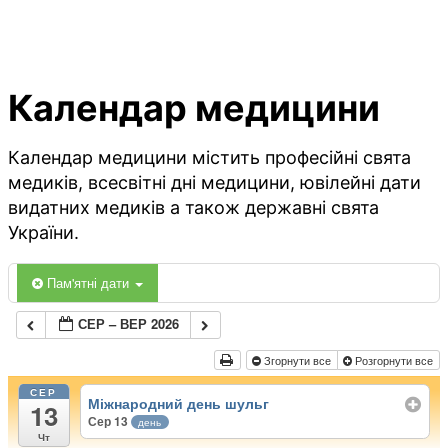
Календар медицини
Календар медицини містить професійні свята
медиків, всесвітні дні медицини, ювілейні дати
видатних медиків а також державні свята
України.
Пам'ятні дати
СЕР – ВЕР 2026
Згорнути все
Розгорнути все
СЕР
Міжнародний день шульг
13
Сер 13
день
Чт