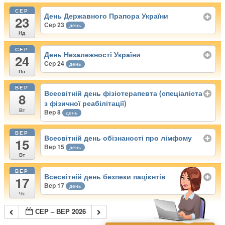
СЕР
День Державного Прапора України
23
Сер 23
день
Нд
СЕР
День Незалежності України
24
Сер 24
день
Пн
ВЕР
Всесвітній день фізіотерапевта (спеціаліста
8
з фізичної реабілітації)
Вт
Вер 8
день
ВЕР
Всесвітній день обізнаності про лімфому
15
Вер 15
день
Вт
ВЕР
Всесвітній день безпеки пацієнтів
17
Вер 17
день
Чт
СЕР – ВЕР 2026