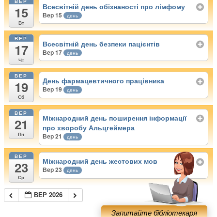
ВЕР
Всесвітній день обізнаності про лімфому
15
Вер 15
день
Вт
ВЕР
Всесвітній день безпеки пацієнтів
17
Вер 17
день
Чт
ВЕР
День фармацевтичного працівника
19
Вер 19
день
Сб
ВЕР
Міжнародний день поширення інформації
21
про хворобу Альцгеймера
Пн
Вер 21
день
ВЕР
Міжнародний день жестових мов
23
Вер 23
день
Ср
ВЕР 2026