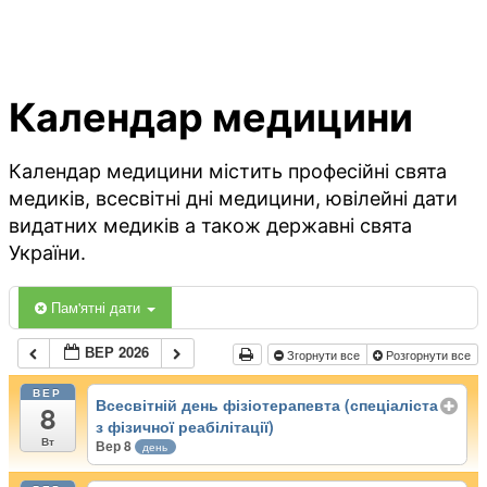
Календар медицини
Календар медицини містить професійні свята
медиків, всесвітні дні медицини, ювілейні дати
видатних медиків а також державні свята
України.
Пам'ятні дати
ВЕР 2026
Згорнути все
Розгорнути все
ВЕР
Всесвітній день фізіотерапевта (спеціаліста
8
з фізичної реабілітації)
Вт
Вер 8
день