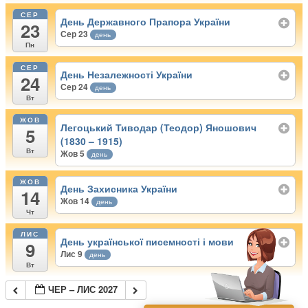
СЕР
День Державного Прапора України
23
Сер 23
день
Пн
СЕР
День Незалежності України
24
Сер 24
день
Вт
ЖОВ
Легоцький Тиводар (Теодор) Яношович
5
(1830 – 1915)
Вт
Жов 5
день
ЖОВ
День Захисника України
14
Жов 14
день
Чт
ЛИС
День української писемності і мови
9
Лис 9
день
Вт
ЧЕР – ЛИС 2027