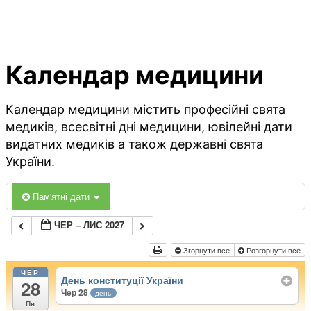
Календар медицини
Календар медицини містить професійні свята
медиків, всесвітні дні медицини, ювілейні дати
видатних медиків а також державні свята
України.
Пам'ятні дати
ЧЕР – ЛИС 2027
Згорнути все
Розгорнути все
ЧЕР
День конституції України
28
Чер 28
день
Пн