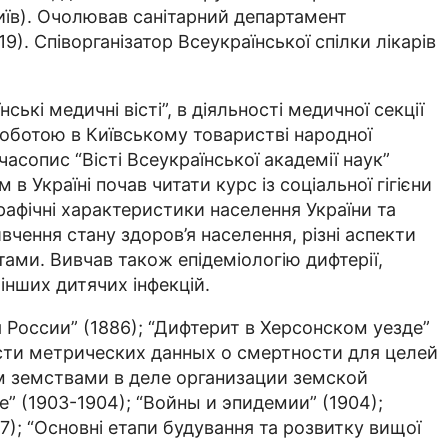
 Київ). Очолював санітарний департамент
9). Співорганізатор Всеукраїнської спілки лікарів
кі медичні вісті”, в діяльності медичної секції
роботою в Київському товаристві народної
часопис “Вісті Всеукраїнської академії наук”
в Україні почав читати курс із соціальної гігієни
рафічні характеристики населення України та
ивчення стану здоров’я населення, різні аспекти
и. Вивчав також епідеміоло­­гію дифтерії,
інших дитячих інфекцій.
 России” (1886); “Дифтерит в Херсонском уезде”
ти метрических дан­­ных о смертности для целей
м земствами в деле организации земской
1903-1904); “Войны и эпи­­де­­мии” (1904);
); “Основні етапи будування та розвитку вищої