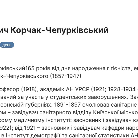
ич Корчак-Чепурківський
день
165 років від дня народження гігієніста,
к–Чепурківського (1857-1947)
рофесор (1918), академік АН УРСР (1921; 1928-1934 
хований за участь у студентських заворушеннях. За
рсонській губерніях. 1891-1897 очолював санітарн
ом – завідувач санітарного відділу Київської міськ
ькому медичному інституті: засновник і завідувач ка
922); від 1921 – засновник і завідувач кафедри на
34 в Інститут демографії та санітарної статистики 