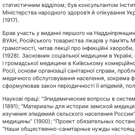
статистичним відділом; був консультантом Інститу
Міністерства народного здоров’я й опікування Укр
(1917).
Брав участь у виданні першого на Наддніпрянщині 
ВУАН, Російського товариства лікарів у пам’ять
грамотності, читав лек­­ції про інфекційні хвороб
(1928). Засновник соціальної медицини в Україні, 
і громадської медицини в Ки­­ївському комерційн
Росії, основи організації санітарної справи, проб
медичного обслуговування населення, зокрема фін
сформулював закон періодичності її епідемій, пол
Наукові праці: “Эпидемические вопросы в сис­­т
(1891); “Материалы для истории земской медицин
изучения эпидемий сельского населения России
медицины” (1900); “Проект обязательных постанов
“Наши общественно-санитарные нужды настоящего 