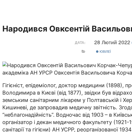
Народився Овксентій Васильов
28 Лютий 2022
ДАТА:
ЮВІЛЕЇ
академіка АН УРСР Овксентія Васильовича Корча
Гігієніст, епідеміолог, доктор медицини (1898), п
Володимира в Києві (від 1877), звідки був відра
земським санітарним лікарем у Полтавській і Хе
Кишине­­ві, де запровадив медичну звітність. Згод
“неблагонадійність”. Водночас від 1903 – в Ки­­ївс
організатор і декан медичного факультету (1921-1
санітарії та гігієни) АН УСРР, реорганізованої 19