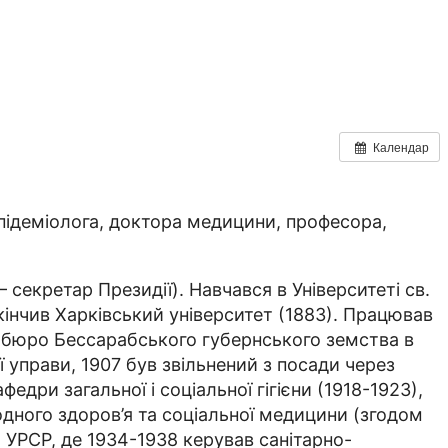
Календар
 епідеміолога, доктора медицини, професора,
– секретар Президії). Навчався в Університеті св.
кінчив Харківський університет (1883). Працював
е бюро Бессарабського губернського земства в
ої управи, 1907 був звільнений з посади через
федри загальної і соціальної гігієни (1918-1923),
родного здоров’я та соціальної медицини (згодом
АН УРСР, де 1934-1938 керував санітарно-