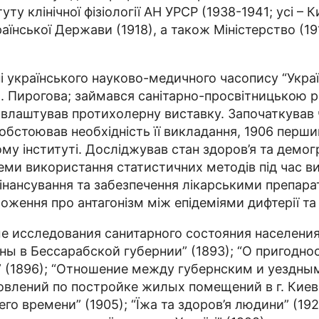
ту клінічної фізіології АН УРСР (1938-1941; усі –
аїнської Держави (1918), а також Міністерство (191
українського науково-медичного часопису “Українсь
 М. Пирогова; займався санітарно-просвітницькою 
и, влаш­­тував протихолерну виставку. Започаткував 
обстоював необхідність її викладання, 1906 першим 
ому інституті. Досліджував стан здоров’я та демог
леми використання ста­­тистичних методів під час в
ансування та забезпечення лікарськими препаратам
оження про антагонізм між епідеміями дифтерії та 
еме исследования санитарного состояния населения
ы в Бессарабской губернии” (1893); “О пригоднос
” (1896); “Отношение между губернским и уездны
лений по постройке жилых помещений в г. Киеве” (
времени” (1905); “Їжа та здоров’я людини” (1927