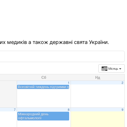
их медиків а також державні свята України.
Місяць
Сб
Нд
1
2
Всесвітній тиждень підтримки грудного вигодовування
7
8
9
Міжнародний день
офтальмології