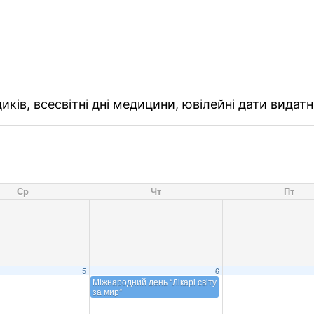
ків, всесвітні дні медицини, ювілейні дати видатн
Ср
Чт
Пт
5
6
Міжнародний день “Лікарі світу
за мир”