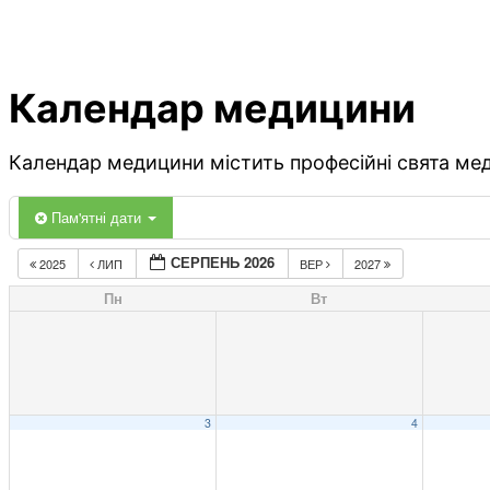
Календар медицини
Календар медицини містить професійні свята меди
Пам'ятні дати
СЕРПЕНЬ 2026
2025
ЛИП
ВЕР
2027
Пн
Вт
3
4