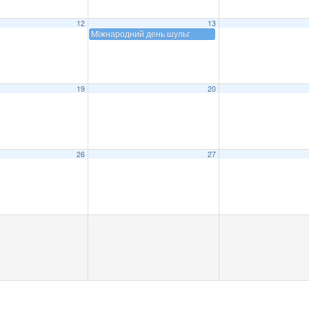
12
13
Міжнародний день шульг
19
20
26
27