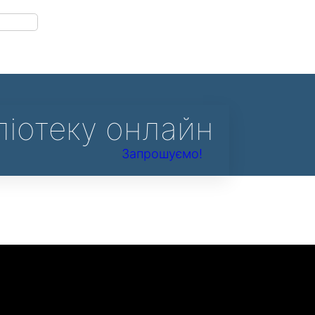
едицини
ліотеку онлайн
Запрошуємо!