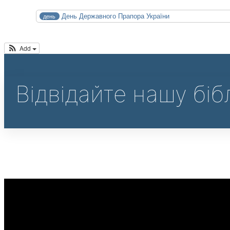
СЕР
День Державного Прапора України
день
23
Нд
Add
Календар м
Відвідайте нашу біб
Наш відеоканал