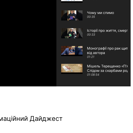
Чому ми спимо
00:35
Історії про життя, смерть 
00:33
Монографії про рак щитоп
від автора
01:21
Мішель Терещенко «П’ять 
Слідом за скарбами роди
01:08:54
ормаційний Дайджест