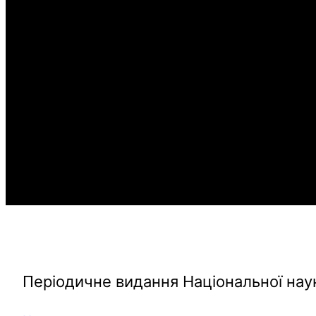
Дайджест ННМБУ
Періодичне видання Національної нау