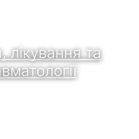
, лікування та
равматології