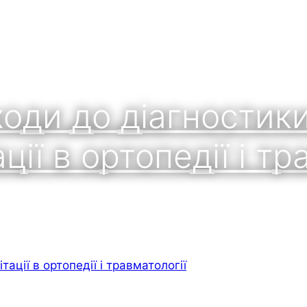
ходи до діагностики
ції в ортопедії і т
тації в ортопедії і травматології