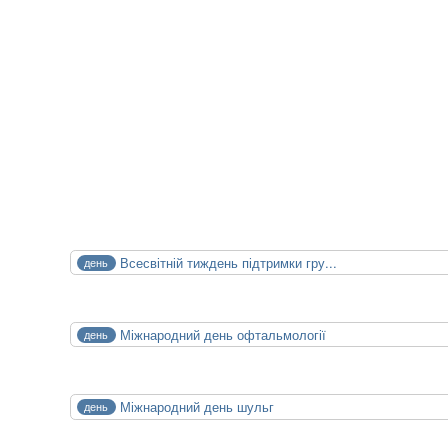
Майбутні події
XXIV конференція медичних бібліотек
14.10.2026
15.10.2026
Календар медицини
СЕР
Всесвітній тиждень підтримки гру...
день
1
Сб
СЕР
Міжнародний день офтальмології
день
8
Сб
СЕР
Міжнародний день шульг
день
13
Чт