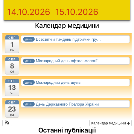
14.10.2026
15.10.2026
Календар медицини
СЕР
Всесвітній тиждень підтримки гру...
день
1
Сб
СЕР
Міжнародний день офтальмології
день
8
Сб
СЕР
Міжнародний день шульг
день
13
Чт
СЕР
День Державного Прапора України
день
23
Нд
Календар медицини
Останні публікації