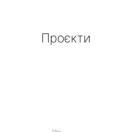
Проєкти
Бібліотека здоровʼя
Імена в медицині
Літературно-мистецька вітальня
Медичні діалоги
Психологічна допомога
Разом до європейської науки
Що почитати лікарю