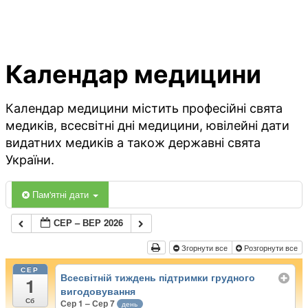
Календар медицини
Календар медицини містить професійні свята
медиків, всесвітні дні медицини, ювілейні дати
видатних медиків а також державні свята
України.
Пам'ятні дати
СЕР – ВЕР 2026
Згорнути все
Розгорнути все
СЕР
Всесвітній тиждень підтримки грудного
1
вигодовування
Сб
Сер 1 – Сер 7
день