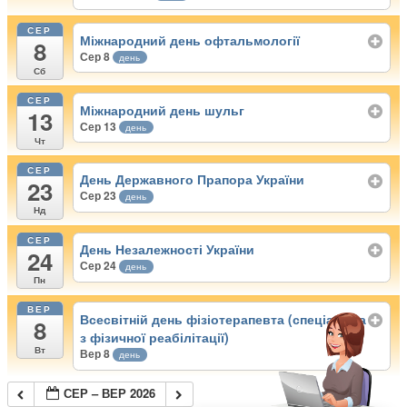
СЕР
Міжнародний день офтальмології
8
Сер 8
день
Сб
СЕР
Міжнародний день шульг
13
Сер 13
день
Чт
СЕР
День Державного Прапора України
23
Сер 23
день
Нд
СЕР
День Незалежності України
24
Сер 24
день
Пн
ВЕР
Всесвітній день фізіотерапевта (спеціаліста
8
з фізичної реабілітації)
Вт
Вер 8
день
СЕР – ВЕР 2026