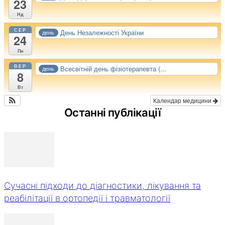
23
Нд
СЕР
День Незалежності України
день
24
Пн
ВЕР
Всесвітній день фізіотерапевта (...
день
8
Вт
Календар медицини
Останні публікації
Сучасні підходи до діагностики, лікування та
реабілітації в ортопедії і травматології