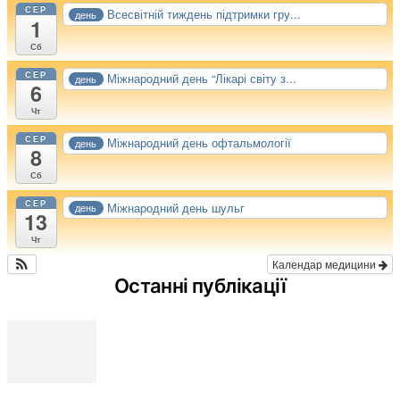
СЕР
Всесвітній тиждень підтримки гру...
день
1
Сб
СЕР
Міжнародний день “Лікарі світу з...
день
6
Чт
СЕР
Міжнародний день офтальмології
день
8
Сб
СЕР
Міжнародний день шульг
день
13
Чт
Календар медицини
Останні публікації