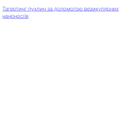
Тагертинг пухлин за допомогою везикулярних
наноносіїв