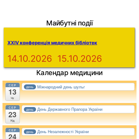
Майбутні події
XXIV конференція медичних бібліотек
14.10.2026
15.10.2026
Календар медицини
СЕР
Міжнародний день шульг
день
13
Чт
СЕР
День Державного Прапора України
день
23
Нд
СЕР
День Незалежності України
день
24