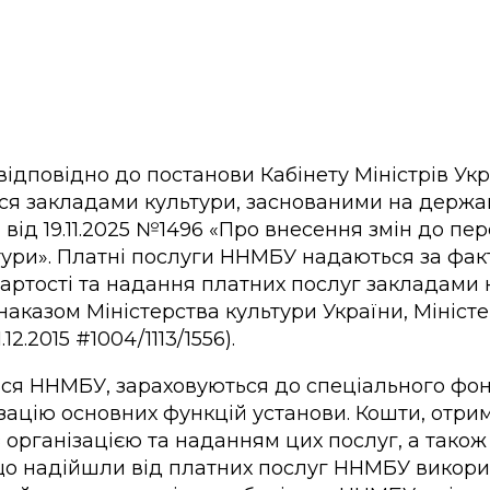
повідно до постанови Кабінету Міністрів Украї
ися закладами культури, заснованими на держав
 від 19.11.2025 №1496 «Про внесення змін до пе
ри». Платні послуги ННМБУ надаються за факт
 вартості та надання платних послуг закладами
аказом Міністерства культури України, Міністе
2.2015 #1004/1113/1556).
ься ННМБУ, зараховуються до спеціального фо
ізацію основних функцій установи. Кошти, отри
з організацією та наданням цих послуг, а тако
и, що надійшли від платних послуг ННМБУ викор