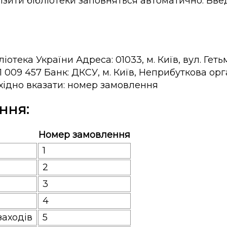
ізити бібліотеки заповняться автоматично. Вве
отека України Адреса: 01033, м. Київ, вул. Ге
201 009 457 Банк: ДКСУ, м. Київ, Неприбуткова 
бхідно вказати: номер замовлення
ння:
Номер замовлення
1
2
3
4
заходів
5