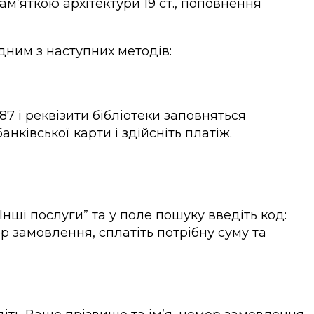
м’яткою архітектури 19 cт., поповнення
дним з наступних методів:
87 і реквізити бібліотеки заповняться
нківської карти і здійсніть платіж.
нші послуги” та у поле пошуку введіть код:
ер замовлення, сплатіть потрібну суму та