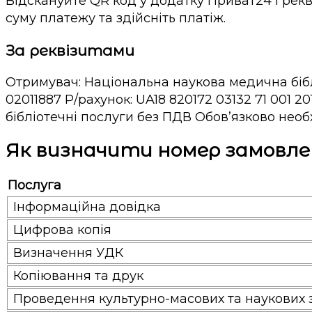
Відскануйте QR код у додатку Приват24 і рекв
суму платежу та здійсніть платіж.
За реквізитами
Отримувач: Національна наукова медична біблі
02011887 Р/рахунок: UA18 820172 03132 71 001 
бібліотечні послуги без ПДВ Обов’язково нео
Як визначити номер замовле
Послуга
Інформаційна довідка
Цифрова копія
Визначення УДК
Копіювання та друк
Проведення культурно-масових та наукових 