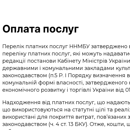
Оплата послуг
Перелік платних послуг ННМБУ затверджено від
переліку платних послуг, які можуть надават
редакції постанови Кабінету Міністрів України
державними і комунальними закладами культу
законодавством (п.5 Р. І Порядку визначення
комунальній формі власності, затвердженого н
економічного розвитку і торгівлі України від 01.1
Надходження від платних послуг, що надают
що використовуються на статутні цілі та реал
використані для покриття витрат, пов’язаних 
законодавством (ч. 4 ст. 13 БКУ). Отже, кошт