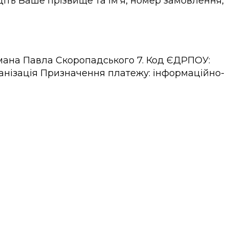
діть Ваше прізвище та ім’я, номер замовлення,
тьмана Павла Скоропадського 7. Код ЄДРПОУ:
організація Призначення платежу: інформаційно-