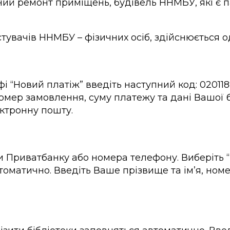
ий ремонт приміщень, будівель ННМБУ, які є па
тувачів ННМБУ – фізичних осіб, здійснюється о
фі “Новий платіж” введіть наступний код: 020118
омер замовлення, суму платежу та дані Вашої ба
ктронну пошту.
 Приватбанку або номера телефону. Виберіть “І
втоматично. Введіть Ваше прізвище та ім’я, ном