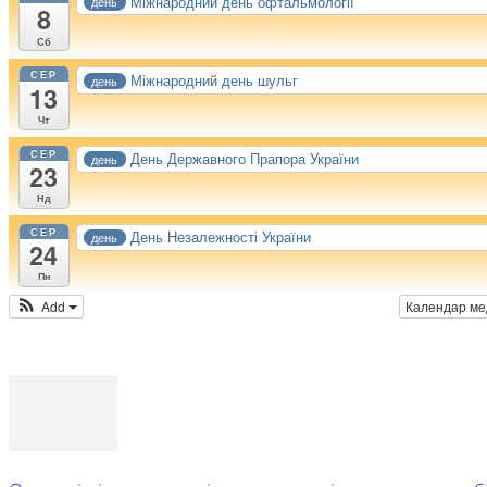
Міжнародний день офтальмології
день
8
Сб
СЕР
Міжнародний день шульг
день
13
Чт
СЕР
День Державного Прапора України
день
23
Нд
СЕР
День Незалежності України
день
24
Пн
Add
Календар м