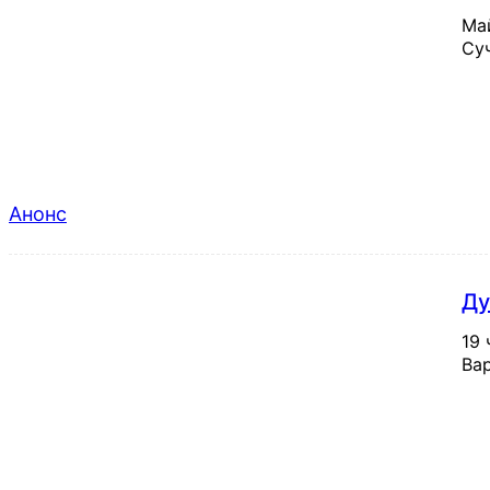
Май
Суч
Анонс
Ду
19 
Вар