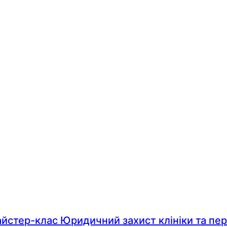
line – безоплатна.
нові стандарти допомоги дітям, спрямована на обг
ї та соціальної галузей.
Viber
WhatsApp
Статті на цю тему
йстер-клас Юридичний захист клініки та пе