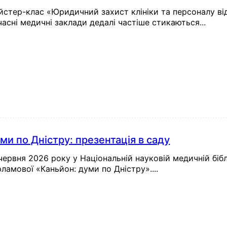
стер-клас «Юридичний захист клініки та персоналу від
асні медичні заклади дедалі частіше стикаються...
ми по Дністру: презентація в саду
червня 2026 року у Національній науковій медичній бібл
ламової «Каньйон: думи по Дністру»....