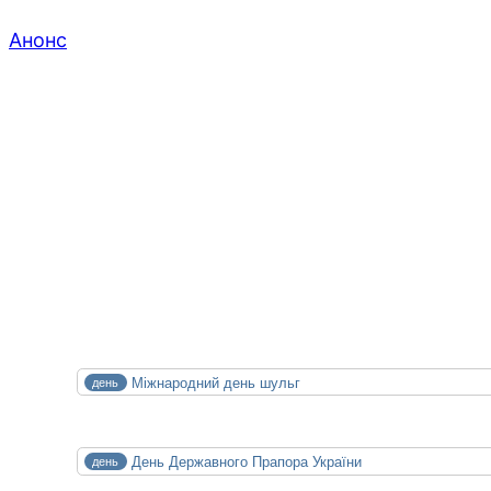
Анонс
XXIV конференція медичних бібліотек
14.10.2026
15.10.2026
СЕР
Міжнародний день шульг
день
13
Чт
СЕР
День Державного Прапора України
день
23