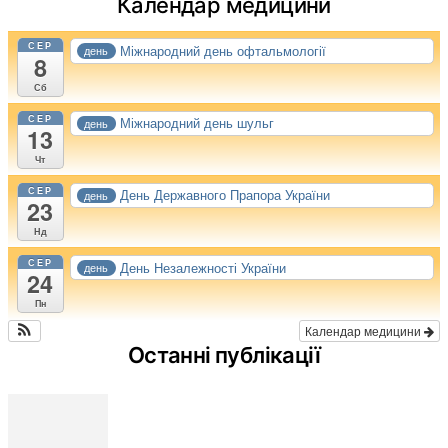
Календар медицини
СЕР
Міжнародний день офтальмології
день
8
Сб
СЕР
Міжнародний день шульг
день
13
Чт
СЕР
День Державного Прапора України
день
23
Нд
СЕР
День Незалежності України
день
24
Пн
Календар медицини
Останні публікації