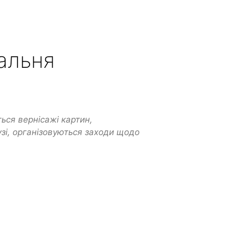
альня
ься вернісажі картин,
узі, організовуються заходи щодо