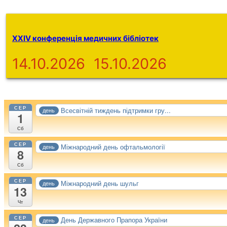
XXIV конференція медичних бібліотек
14.10.2026
15.10.2026
СЕР
Всесвітній тиждень підтримки гру...
день
1
Сб
СЕР
Міжнародний день офтальмології
день
8
Сб
СЕР
Міжнародний день шульг
день
13
Чт
СЕР
День Державного Прапора України
день