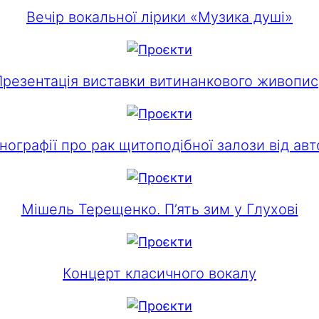
Вечір вокальної лірики «Музика душі»
Презентація виставки витинанкового живопис
нографії про рак щитоподібної залози від авт
Мішель Терещенко. П’ять зим у Глухові
Концерт класичного вокалу