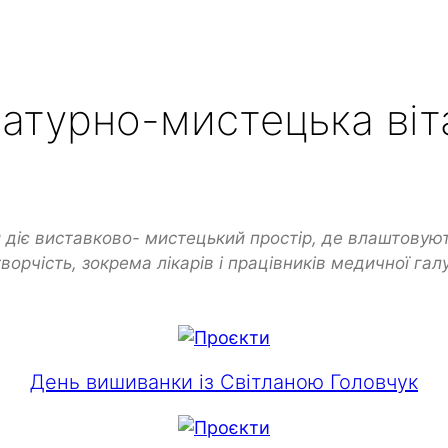
ратурно-мистецька віт
и діє виставково- мистецький простір, де влаштовуют
орчість, зокрема лікарів і працівників медичної гал
День вишиванки із Світланою Головчук