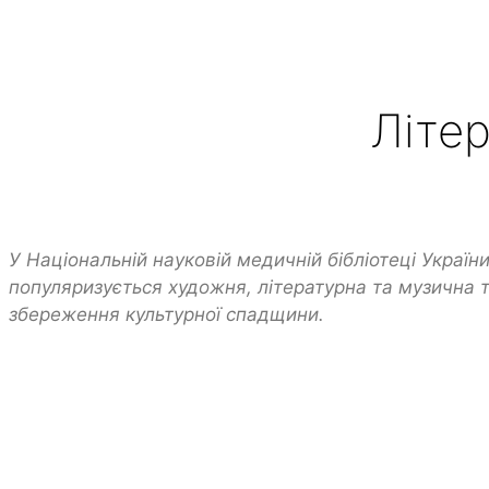
Літе
Проєкти
У Національній науковій медичній бібліотеці Україн
популяризується художня, літературна та музична тв
збереження культурної спадщини.