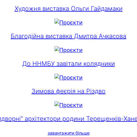
Художня виставка Ольги Гайдамаки
Благодійна виставка Дмитра Ачкасова
До ННМБУ завітали колядники
Зимова феєрія на Різдво
идворні” архітектори родини Терещенків-Хане
завантажити більше