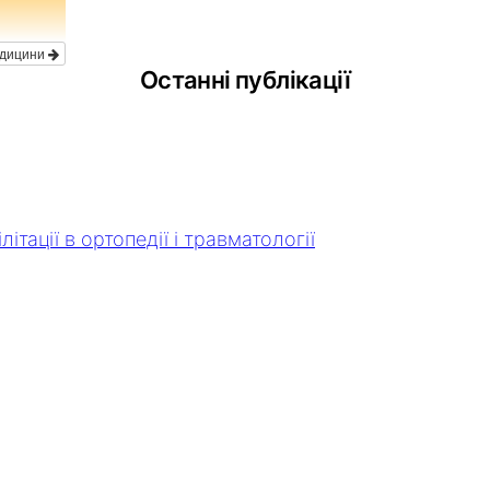
едицини
Останні публікації
ітації в ортопедії і травматології